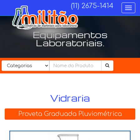
(11) 2675-1414
Togg
navi
Equipamentos
Laboratoriais.
Categorias................
Vidraria
Proveta Graduada Pluviométrica