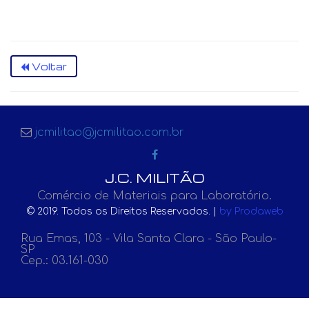
Voltar
jcmilitao@jcmilitao.com.br
J.C. MILITÃO
Comércio de Materiais para Laboratório.
© 2019. Todos os Direitos Reservados. |
by Prodaweb
Rua Emas, 103 - Vila Santa Clara - São Paulo-
SP
Cep.: 03.161-030