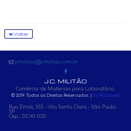
Voltar
jcmilitao@jcmilitao.com.br
J.C. MILITÃO
Comércio de Materiais para Laboratório.
© 2019. Todos os Direitos Reservados. |
by Prodaweb
Rua Emas, 103 - Vila Santa Clara - São Paulo-
SP
Cep.: 03.161-030