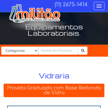
(11) 2675-1414
Togg
navi
Equipamentos
Laboratoriais.
Categorias................
Vidraria
Proveta Graduada com Base Redonda
de Vidro