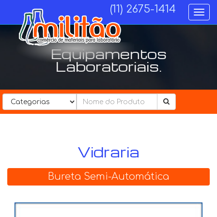
(11) 2675-1414
Togg
navi
Equipamentos
Laboratoriais.
Categorias................
Vidraria
Bureta Semi-Automática