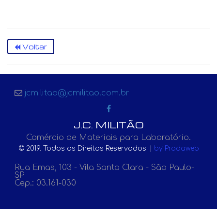
Voltar
jcmilitao@jcmilitao.com.br
J.C. MILITÃO
Comércio de Materiais para Laboratório.
© 2019. Todos os Direitos Reservados. |
by Prodaweb
Rua Emas, 103 - Vila Santa Clara - São Paulo-
SP
Cep.: 03.161-030