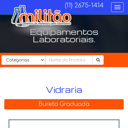
(11) 2675-1414
Togg
navi
Equipamentos
Laboratoriais.
Categorias................
Vidraria
Bureta Graduada