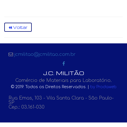
Voltar
jcmilitao@jcmilitao.com.br
J.C. MILITÃO
Comércio de Materiais para Laboratório.
© 2019. Todos os Direitos Reservados. |
by Prodaweb
Rua Emas, 103 - Vila Santa Clara - São Paulo-
SP
Cep.: 03.161-030