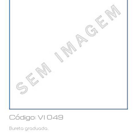
Código: VI 049
Bureta graduada..