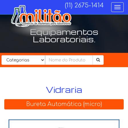
(11) 2675-1414
Togg
navi
Equipamentos
Laboratoriais.
Categorias................
Vidraria
Bureta Automática (micro)