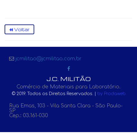
Voltar
jcmilitao@jcmilitao.com.br
J.C. MILITÃO
Comércio de Materiais para Laboratório.
© 2019. Todos os Direitos Reservados. |
by Prodaweb
Rua Emas, 103 - Vila Santa Clara - São Paulo-
SP
Cep.: 03.161-030