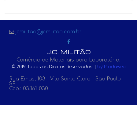
jcmilitao@jcmilitao.com.br
J.C. MILITÃO
Comércio de Materiais para Laboratório.
© 2019. Todos os Direitos Reservados. |
by Prodaweb
Rua Emas, 103 - Vila Santa Clara - São Paulo-
SP
Cep.: 03.161-030