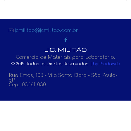
jcmilitao@jcmilitao.com.br
J.C. MILITÃO
Comércio de Materiais para Laboratório.
© 2019. Todos os Direitos Reservados. |
by Prodaweb
Rua Emas, 103 - Vila Santa Clara - São Paulo-
SP
Cep.: 03.161-030