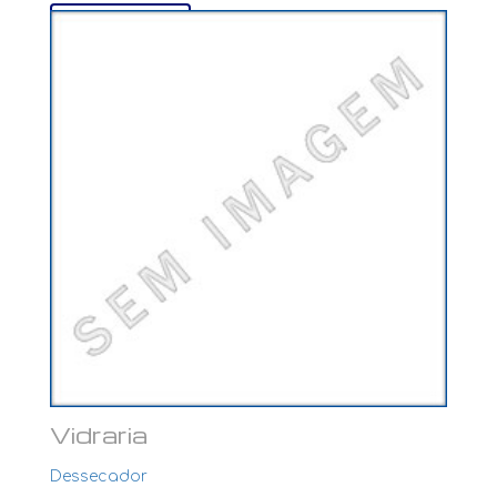
Ver mais...
Vidraria
Dessecador