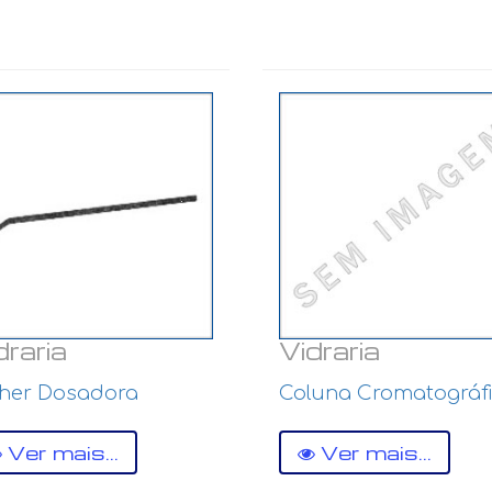
draria
Vidraria
lher Dosadora
Coluna Cromatográf
Ver mais...
Ver mais...