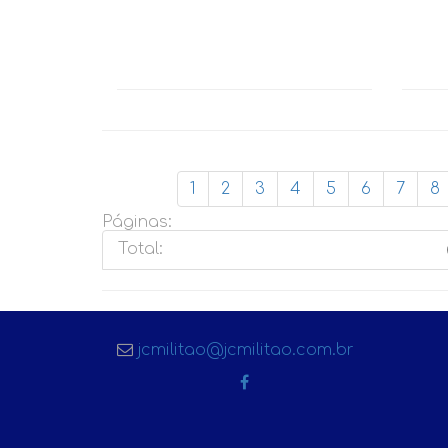
1
2
3
4
5
6
7
8
Páginas:
Total:
jcmilitao@jcmilitao.com.br