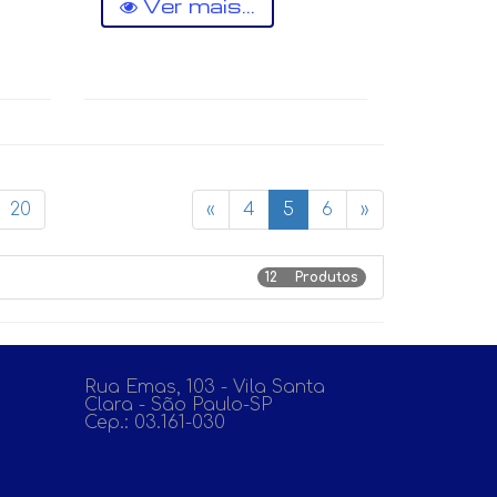
Ver mais...
20
«
4
5
6
»
12 Produtos
Rua Emas, 103 - Vila Santa
Clara - São Paulo-SP
Cep.: 03.161-030