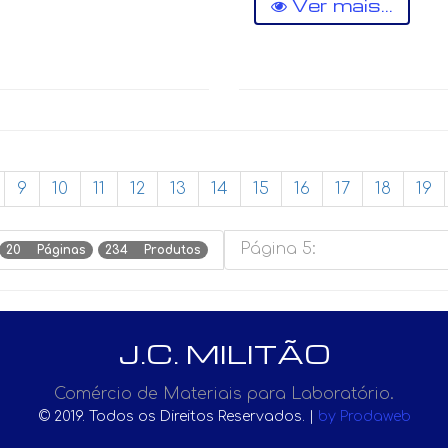
Ver mais...
9
10
11
12
13
14
15
16
17
18
19
Página 5:
20 Páginas
234 Produtos
J.C. MILITÃO
Comércio de Materiais para Laboratório.
© 2019. Todos os Direitos Reservados. |
by Prodaweb