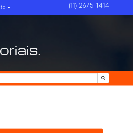
(11) 2675-1414
nto
riais.