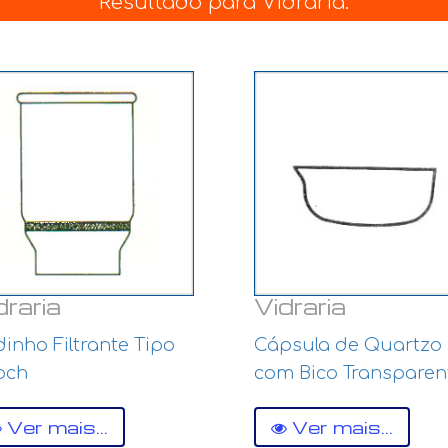
Resultado para Vidraria:
draria
Vidraria
inho Filtrante Tipo
Cápsula de Quartzo
och
com Bico Transparen
Ver mais...
Ver mais...