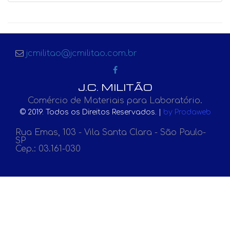
jcmilitao@jcmilitao.com.br
J.C. MILITÃO
Comércio de Materiais para Laboratório.
© 2019. Todos os Direitos Reservados. |
by Prodaweb
Rua Emas, 103 - Vila Santa Clara - São Paulo-
SP
Cep.: 03.161-030